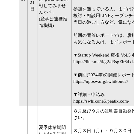
21
戦してみませ
日
参加を迷っている人、まずは話だけ聞
んか？」
検討・相談用LINEオープン
(産学公連携推
当日の過ごし方など、気にな
進機構)
前回の開催レポートでは、彦根での
も気になる人は、まずレポー
▼Startup Weekend 彦根
https://line.me/ti/g2/d3sgZh
▼前回(2024年)の開催レポー
https://nposw.org/swhikone2/
▼詳細・申込み
https://swhikone5.peatix.com/
８月及び９月の証明書自動発
さい。
夏季休業期間
８月３日（月）～９月３０日