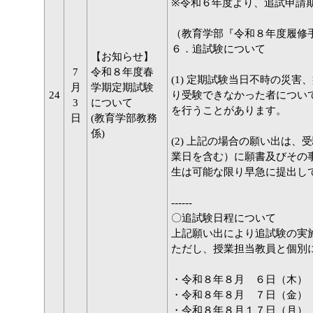
※令和６年度より、追試申請
（教育学部『令和８年度履修
６．追試験について
【お知らせ】
7
令和８年度春
(1) 定期試験当日不時の災
月
学期定期試験
24
り受験できなかった者につい
3
について
を行うことがあります。
日
(教育学部教務
係)
(2) 上記の場合の願い出は
業日を含む）に願書及びその
生は可能な限り早急に提出し
------
〇追試験日程について
上記願い出により追試験の実
ただし、授業担当教員と個別
・令和８年８月 ６日
・令和８年８月 ７日（金）
・令和８年８月１７日（月）