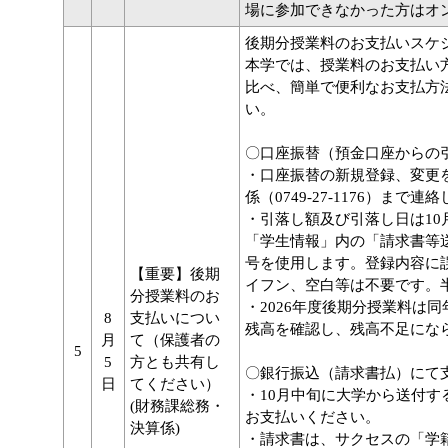
場に参加できなかった方はオ
後期分授業料のお支払いスケ
本学では、授業料のお支払い
比べ、簡単で便利なお支払方
い。
〇口座振替（預金口座からの
・口座振替の新規登録、変更を
係（0749-27-1176）まで
・引落し額及び引落し日は10
「学生情報」内の「請求書等
号を使用します。登録内容に
【重要】後期
イフン、空白等は不要です。
分授業料のお
・2026年度後期分授業料は
8
支払いについ
残高を確認し、残高不足にな
月
て（保護者の
5
5
方とも共有し
〇銀行振込（請求書払）にて
日
てください）
・10月中旬に大学から送付する
(財務課総務・
お支払いください。
決算係)
・請求書は、サクセスの「学