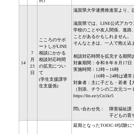
所)
滋賀県大学連携推進室より、
滋賀県では、LINE公式アカ
学校のことや友人関係、進路
ことがあるかもしれません。
こころのサポ
そんなときは、一人で抱え込
ートしがLINE
7
相談にかかる
相談対応時間を拡充する期間
月
相談対応時間
14
対象期間：令和８年８月17日
23
の拡充につい
実施時間：12時～16時
日
て
（16時～24時は通常どお
(学生支援課学
対象者：主に子ども・若者
生支援係)
（別添、チラシの二次元コー
https://lin.ee/yCn1kr5
問い合わせ先： 障害福祉課〈07
子どもの育ち学び支援課〈
延期となったTOEIC-IP