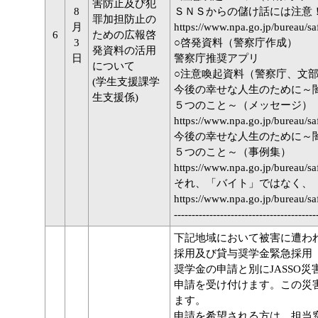
害防止及び犯
8
ＳＮＳからの儲け話には注意
罪加担防止の
月
https://www.npa.go.jp/bureau/sa
6
ための広報啓
3
○啓発資料（警察庁作成）
発資料の活用
日
警察庁推奨アプリ
について
○注意喚起資料（警察庁、文
(学生支援課学
今後の幸せな人生のために～
生支援係)
５つのこと～（メッセージ）
https://www.npa.go.jp/bureau/s
今後の幸せな人生のために～
５つのこと～（事例集）
https://www.npa.go.jp/bureau/sa
それ、「バイト」ではなく、
https://www.npa.go.jp/bureau/s
----------------------------------------
下記地域において被害に遭わ
採用及び貸与奨学金緊急採用
奨学金の申請と別にJASSO
申請を受け付けます。この災
ます。
申請を希望される方は、担当