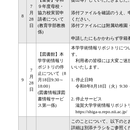
【重要】令和
提出等）していただきました
7
９年度母校・
月
協力校実習申
添付ファイルを確認のうえ、
8
28
請者について
ください。
日
(教育学部教務
添付ファイルには附属幼稚園
係)
申請したにもかかわらず学籍
本学学術情報リポジトリにつ
【図書館】本
す。
学学術情報リ
利用者の皆様には大変ご迷惑
ポジトリの停
いいたします。
7
止について（8
月
9
月18日9:30～
1. 停止日時
28
18:00）
令和8年8月18日（火）9:30 ～
日
(図書情報課図
書情報サービ
2. 停止サービス
ス第一係)
滋賀大学学術情報リポジト
https://shiga-u.repo.nii.ac.jp/
このことについて、以下のと
詳細は別添チラシをご参照く