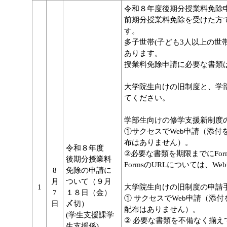
令和８年度後期分授業料免除
前期分授業料免除を受けた方
す。
多子世帯(子ども3人以上の世
あります。
授業料免除申請に必要な書類
大学院生向けの旧制度と、学
てください。
学部生向けの修学支援新制度
①サクセスでWeb申請（添
布はありません）。
令和８年度
②必要な書類を期限までにFo
後期分授業料
FormsのURLについては、
8
免除の申請に
月
ついて（９月
1
大学院生向けの旧制度の申請
7
１８日（金）
① サクセスでWeb申請（添
日
〆切）
配布はありません）。
(学生支援課学
② 必要な書類を不備なく揃
生支援係)