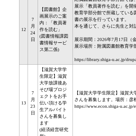
展示「教員著作を読む」を開
【図書館】企
教育学部分館で所蔵している
画展示のご案
7
書の展示を行っています。
内：「教員著
月
本を通じて、さらに先生と対
12
作を読む」
24
(図書情報課図
日
展示期間：2026年7月17日（
書情報サービ
展示場所：附属図書館教育学
ス第二係)
https://library.shiga-u.ac.jp/dru
【滋賀大学学
生限定】滋賀
大学放課後あ
そび場プロジ
7
【滋賀大学学生限定】滋賀大
ェクトをお手
月
さんを募集します。場所：彦
13
伝い頂ける学
23
https://www.econ.shiga-u.ac.jp/
生アルバイト
日
さんを募集し
ます
(経済経営研究