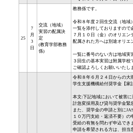
教務係です。
令和８年度２回生交流（地域
交流（地域）
7
一覧を添付しておりますので
実習の配属決
月
７月１０日（金）のオリエン
25
定
3
配属された方へは別途オリエ
(教育学部教務
日
係)
一覧に番号のない方は地域実
３回生の基本実習は附属学校
ご確認よろしくお願いいたし
令和８年６月２４日からの大
学生支援機構給付奨学金【家
本文:下記地域において被害
計急変採用及び貸与奨学金緊
また、奨学金の申請と別にJA
１０万円支給・返済不要）の
受給の有無を問わず申込でき
申請を希望される方は、担当