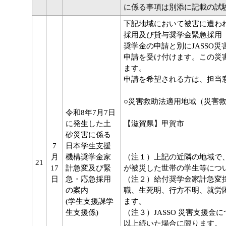
に係る事項は別添に記載の試
下記地域において被害に遭わ
採用及び貸与奨学金緊急採用
奨学金の申請と別にJASSO
申請を受け付けます。この災
ます。
申請を希望される方は、担当
○災害救助法適用地域（災害
令和8年7月7日
に発生した土
【滋賀県】甲賀市
砂災害に係る
7
日本学生支援
月
機構奨学金家
（注１）上記の近隣の地域で
21
17
計急変及び緊
が被災した世帯の学生等につ
日
急・応急採用
（注２）給付奨学金家計急変
の案内
職、生死明、行方不明、就労
(学生支援課学
ます。
生支援係)
（注３）JASSO 災害支援
以上続いた場合に限ります。