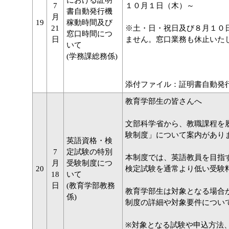
における証明
7
１０月１日（木）～ ：
書自動発行機
月
19
稼動時間及び
21
※土・日・祝日及び８月１０
窓口時間につ
日
ません。窓口業務も休止いた
いて
(学務課総務係)
添付ファイル：証明書自動発行
教育学部生の皆さんへ
文部科学省から、教職課程を
験制度」について案内があり
英語資格・検
7
定試験の特別
本制度では、英語教員を目指
月
受験制度につ
20
検定試験を通常より低い受験
18
いて
日
(教育学部教務
教育学部生は対象となる場合
係)
制度の詳細や対象要件につい
※対象となる試験や申込方法