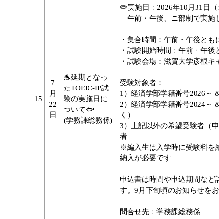
✏️実施日：2026年10月31日（
午前・午後、ニ部制で実施
・集合時間：午前・午後とも
・試験開始時間：午前・午後
・試験会場：滋賀大学彦根キ
🐬延期となっ
7
受験対象者：
たTOEIC-IP試
月
1）経済学部学籍番号2026～ 
15
験の実施日に
22
2）経済学部学籍番号2024～
ついて🐟
日
く）
(学務課総務係)
3）上記以外の希望受験者（
者
※編入生は入学時に受験料を
納入が必要です
申込書は時間や申込期間など詳
す。9月下旬頃のお知らせを
問合せ先：学務課総務係