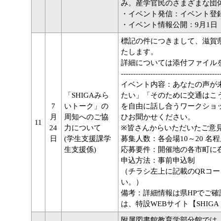
み。産学官民のさまざまな団
・イベント発信：イベント登録
・イベント情報公開：9月1日
標記の件につきまして、滋賀
たします。
詳細については添付ファイル
----------------------------------------
イベント内容：あなたの声が
「SHIGAみら
たい」「そのために交通はこ
7
いトーク」の
を自由に話し合うワークショ
月
周知へのご協
ひお聞かせください。
11
24
力について
※皆さんからいただいたご意
日
(学生支援課学
募集人数：各会場10～20 名
生支援係)
応募要件：開催地の各市町に
申込方法：事前申込制
（チラシ左上に記載のQRコ
い。）
備考：詳細情報は県HPでご
は、特設WEBサイト【SHIGA S
附属図書館教育学部分館では、