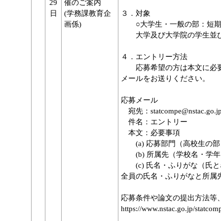
29
催のご案内
日
(学務課教育企
３．対象
画係)
○大学生・一般の部：短期
大学及び大学院の学生並び
４．エントリー方法
応募希望の方は本文に必要
メールをお送りください。
応募メール
宛先：statcompe@nstac.go.j
件名：エントリー
本文：必要事項
(a) 応募部門（高校生の
(b) 所属先（学校名・学
(c) 氏名・ふりがな（氏
全員の氏名・ふりがなと所属
応募条件や論文の提出方法等
https://www.nstac.go.jp/statcomp