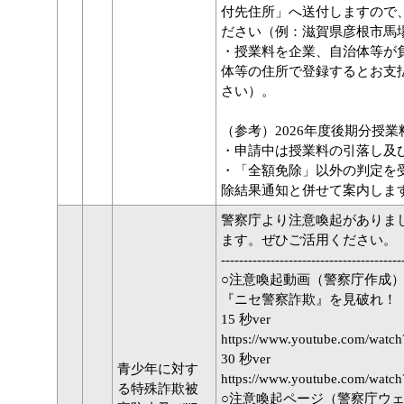
付先住所」へ送付しますので
ださい（例：滋賀県彦根市馬場
・授業料を企業、自治体等が
体等の住所で登録するとお支
さい）。
（参考）2026年度後期分授
・申請中は授業料の引落し及
・「全額免除」以外の判定を
除結果通知と併せて案内しま
警察庁より注意喚起がありま
ます。ぜひご活用ください。
----------------------------------------
○注意喚起動画（警察庁作成
『ニセ警察詐欺』を見破れ！
15 秒ver
https://www.youtube.com/wat
30 秒ver
青少年に対す
https://www.youtube.com/wa
る特殊詐欺被
○注意喚起ページ（警察庁ウ