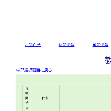
お知らせ
休講情報
補講情報
学部選択画面に戻る
掲
載
開
件名
始
日