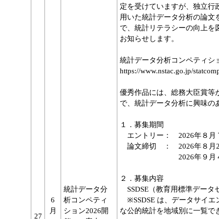
定を受けていますが、独立行政
⽤いた統計データ分析の論⽂
で、統計リテラシーの向上を
お知らせします。
統計データ分析コンペティション
https://www.nstac.go.jp/statcom
優秀作品には、総務大臣賞等
で、統計データ分析に興味の
１．募集期間
エントリー： 2026年８月
論文締切 ： 2026年８月
2026年９月４日（金
２．募集内容
統計データ分
SSDSE（教育用標準データ
6
析コンペティ
※SSDSE は、データサイ
月
ション2026開
な公的統計を地域別に一覧で
27