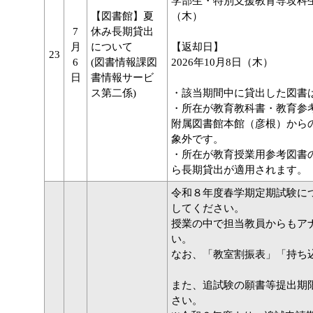
学部生・特別支援教育専攻科生・
【図書館】夏
（木）
7
休み長期貸出
月
について
【返却日】
23
6
(図書情報課図
2026年10月8日（木）
日
書情報サービ
ス第二係)
・該当期間中に貸出した図書
・所在が教育教科書・教育参
附属図書館本館（彦根）から
象外です。
・所在が教育授業用参考図書
ら長期貸出が適用されます。
令和８年度春学期定期試験に
してください。
授業の中で担当教員からもア
い。
なお、「教室割振表」「持ち
また、追試験の願書等提出期
さい。