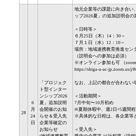
地元企業等の課題に向き合い
ップ2026夏」の追加説明会
＜日時等＞
６月25日（木）14：30～
７月１日（水）12：10～
場所：地域連携教育推進セン
（説明会への参加は必須）
※オンライン参加も可 （zoom
https://shiga-u-ac-jp.zoom.
「プロジェク
なお、上記の都合が合わない
ト型インター
ンシップ2026
＜活動期間＞
6
夏」追加説明
7月中旬〜10月初め
月
会開催のお知
※夏期休暇中、週2日×5週間
28
24
らせ＆受入先
※具体的な日程は、各企業等
日
企業等確定の
お知らせ
＜受入先＞