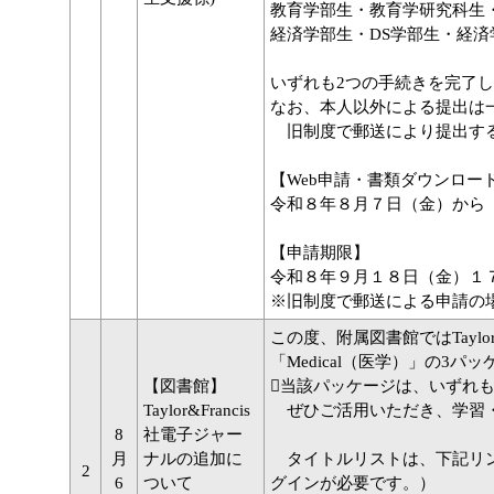
教育学部生・教育学研究科生
経済学部生・DS学部生・経済
いずれも2つの手続きを完了
なお、本人以外による提出は
旧制度で郵送により提出する
【Web申請・書類ダウンロー
令和８年８月７日（金）から
【申請期限】
令和８年９月１８日（金）１
※旧制度で郵送による申請の
この度、附属図書館ではTaylor
「Medical（医学）」の3
【図書館】
当該パッケージは、いずれ
Taylor&Francis
ぜひご活用いただき、学習・
8
社電子ジャー
月
ナルの追加に
タイトルリストは、下記リン
2
6
ついて
グインが必要です。）