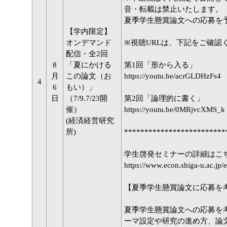
音・転載は禁止いたします。
夏季学生懸賞論文への応募を
【学内限定】
オンデマンド
※視聴URLは、下記をご確認
配信・全2回
8
「夏にかける
第1回「形から入る」
月
この論文（お
https://youtu.be/acrGLDHzFs4
4
6
もい）」
日
（7/9.7/23開
第2回「論理的に書く」
催）
https://youtu.be/0MRjvcXMS_k
(経済経営研究
所)
*************************
学生啓発セミナーの詳細はこ
https://www.econ.shiga-u.ac.jp
【夏季学生懸賞論文に応募を
夏季学生懸賞論文への応募を
ーマ設定や研究の進め方、論