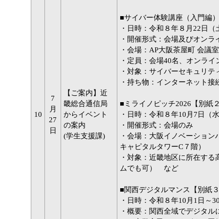
■サイバー体験講座（入門編
・日時：令和８年８月22日（土） 1
・開催形式：会場及びオンライン
・会場：AP大阪茶屋町 会議室D
・定員：会場40名、オンライン
・対象：サイバーセキュリテ
・持ち物：インターネット接続
【ご案内】近
7
畿総合通信局
■ミライノピッチ2026【別紙
月
10
からイベント
・日時：令和８年10月7日（
27
の案内
・開催形式：会場のみ
日
(学生支援課)
・会場：大阪イノベーション
キャピタルタワーC７階）
・対象：近畿地区に所在する
ムでも可） など
■関西デジタルマンス【別紙
・日時：令和８年10月1日～3
・概要：関西全域でデジタル