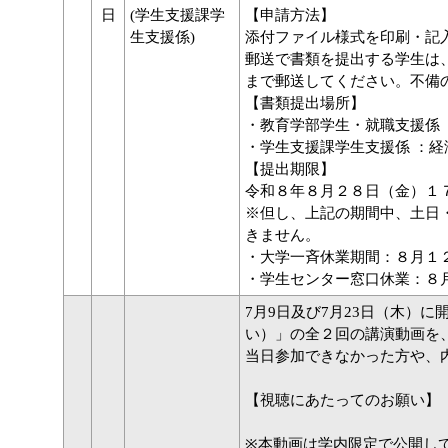
日
(学生支援課学
【申請方法】
生支援係)
添付ファイル様式を印刷・記
郵送で書類を提出する学生は
まで郵送してください。不備
【書類提出場所】
・教育学部学生・就職支援係
・学生支援課学生支援係 ：経
【提出期限】
令和８年８月２８日（金）１
※但し、上記の期間中、土日
きません。
・大学一斉休業期間：８月１
・学生センター窓口休業：８
7月9日及び7月23日（木）
い）」の全２回の講演動画を
当日参加できなかった方や、
【視聴にあたってのお願い】
※本動画は学内限定で公開し