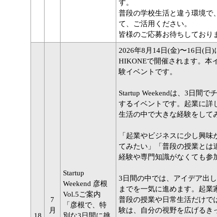
す。
普段の学校生活と違う環境で
て、ご活用ください。
皆様のご応募お待ちしており
2026年8月14日(金)〜16日(日)
HIKONEで開催されます。
験イベントです。
Startup Weekendは
するイベントです。起業に詳
生活の中で大きな経験をして
「起業やビジネスに少し興味
てみたい」「普段の授業とは
経験や専門知識がなくても参
Startup
3日間の中では、アイデア出
Weekend 彦根
までを一気に進めます。起業
Vol.5ご案内
7
普段の授業や日常生活だけで
「彦根で、特
月
験は、自分の視野を広げるき
18
別な3日間に挑