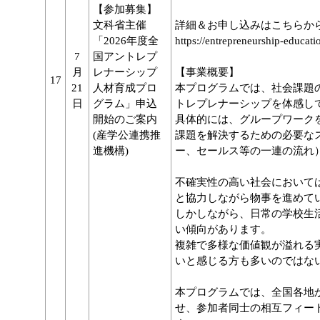
【参加募集】
文科省主催
詳細＆お申し込みはこちらか
「2026年度全
https://entrepreneurship-educati
7
国アントレプ
月
レナーシップ
【事業概要】
17
21
人材育成プロ
本プログラムでは、社会課題
日
グラム」申込
トレプレナーシップを体感し
開始のご案内
具体的には、グループワーク
(産学公連携推
課題を解決するための必要な
進機構)
ー、セールス等の一連の流れ
不確実性の高い社会において
と協力しながら物事を進めて
しかしながら、日常の学校生
い傾向があります。
複雑で多様な価値観が溢れる
いと感じる方も多いのではな
本プログラムでは、全国各地
せ、参加者同士の相互フィー