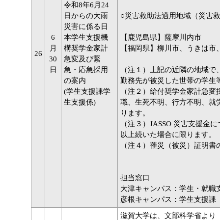
令和8年6月24
日からの大雨
○災害救助法適用地域（災害
災害に係る日
6
本学生支援機
【鹿児島県】薩摩川内市
月
構奨学金家計
【福岡県】柳川市、うきは市
26
30
急変及び緊
日
急・応急採用
（注１）上記の近隣の地域で
の案内
勤務先が被災した世帯の学生
(学生支援課学
（注２）給付奨学金家計急変
生支援係)
職、生死不明、行方不明、就
ります。
（注３）JASSO 災害支援
以上続いた場合に限ります。
（注４）罹災（被災）証明書
担当窓口
大津キャンパス：学生・就職
彦根キャンパス：学生支援課
滋賀大学は、文部科学省より