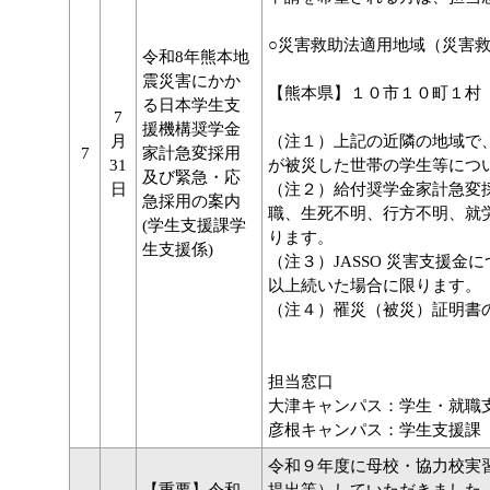
○災害救助法適用地域（災害
令和8年熊本地
震災害にかか
【熊本県】１０市１０町１
る日本学生支
7
援機構奨学金
月
（注１）上記の近隣の地域で
7
家計急変採用
31
が被災した世帯の学生等につ
及び緊急・応
日
（注２）給付奨学金家計急変
急採用の案内
職、生死不明、行方不明、就
(学生支援課学
ります。
生支援係)
（注３）JASSO 災害支援
以上続いた場合に限ります。
（注４）罹災（被災）証明書
担当窓口
大津キャンパス：学生・就職
彦根キャンパス：学生支援課
令和９年度に母校・協力校実