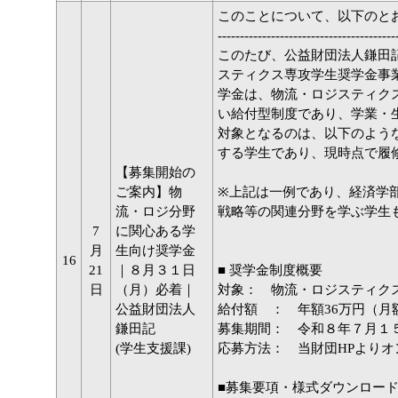
このことについて、以下のと
----------------------------------------
このたび、公益財団法人鎌田記
スティクス専攻学生奨学金事
学金は、物流・ロジスティク
い給付型制度であり、学業・
対象となるのは、以下のよう
する学生であり、現時点で履
【募集開始の
ご案内】物
※上記は一例であり、経済学
流・ロジ分野
戦略等の関連分野を学ぶ学生
7
に関心ある学
月
生向け奨学金
16
21
｜８月３１日
■ 奨学金制度概要
日
（月）必着｜
対象： 物流・ロジスティク
公益財団法人
給付額 ： 年額36万円（月額
鎌田記
募集期間： 令和８年７月１
(学生支援課)
応募方法： 当財団HPよりオ
■募集要項・様式ダウンロー