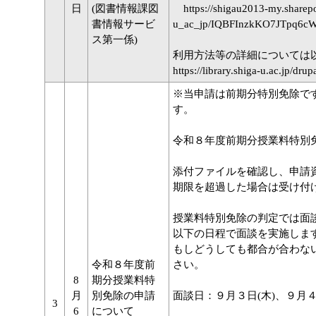
日
(図書情報課図
https://shigau2013-my.sharepoi
書情報サービ
u_ac_jp/IQBFInzkKO7JTpq6
ス第一係)
利⽤⽅法等の詳細については
https://library.shiga-u.ac.jp/dru
※当申請は前期分特別免除で
す。
令和８年度前期分授業料特別
添付ファイルを確認し、申請
期限を超過した場合は受け付
授業料特別免除の判定では面
以下の日程で面談を実施しま
もしどうしても都合が合わな
令和８年度前
さい。
8
期分授業料特
月
別免除の申請
面談日：９月３日(木)、９月４
3
6
について